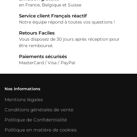
variations.
en France, Belgique et Suisse
Les
Service client Français réactif
options
Notre équipe répond à toutes vos questions !
peuvent
Retours Faciles
être
Vous disposez de 30 jours après réception pour
être remboursé.
choisies
sur
Paiements sécurisés
MasterCard / Visa / PayPal
la
page
du
Nos Informations
produit
Mentions légales
Conditions générales de vente
Politique de Confidentialité
Politique en matière de cookies