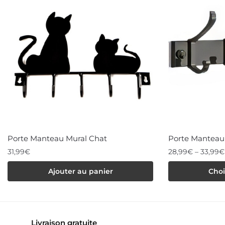
Porte Manteau Mural Chat
Porte Manteau 
31,99
€
28,99
€
–
33,99
€
Ce
Ajouter au panier
Choi
produit
a
plusieurs
Livraison gratuite