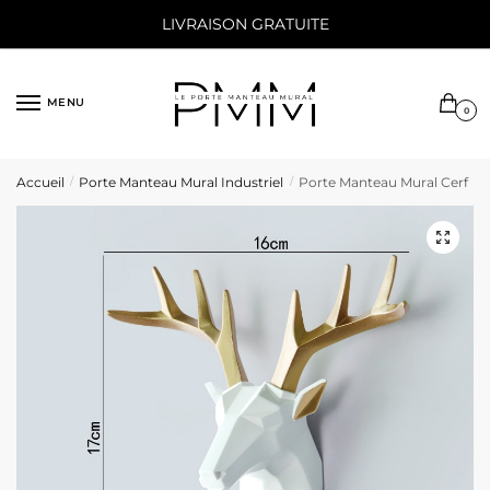
Sauter
Skip
LIVRAISON GRATUITE
à
to
la
content
navigation
MENU
0
Accueil
Porte Manteau Mural Industriel
Porte Manteau Mural Cerf
/
/