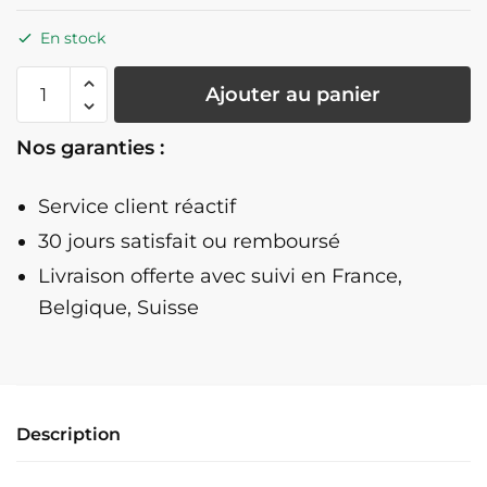
En stock
quantité
Ajouter au panier
de
Porte
Nos garanties :
Manteau
Mural
Service client réactif
Cerf
30 jours satisfait ou remboursé
Livraison offerte
avec suivi en France,
Belgique, Suisse
Description