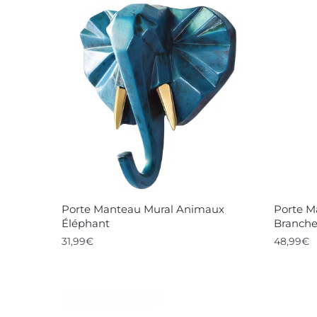
Porte Manteau Mural Animaux
Porte M
Éléphant
Branche
31,99
€
48,99
€
Ce
Ce
produit
produi
a
a