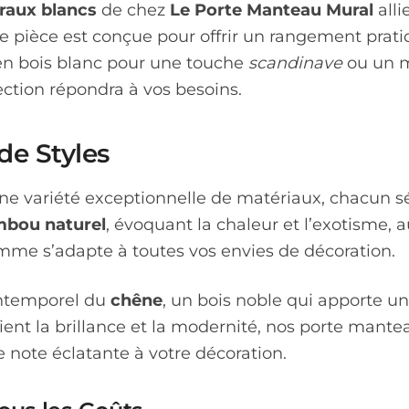
s
raux blancs
de chez
Le Porte Manteau Mural
alli
nt
que pièce est conçue pour offrir un rangement prat
en bois blanc pour une touche
scandinave
ou un m
es
ection répondra à vos besoins.
de Styles
ne variété exceptionnelle de matériaux, chacun sé
t
bou naturel
, évoquant la chaleur et l’exotisme, 
mme s’adapte à toutes vos envies de décoration.
intemporel du
chêne
, un bois noble qui apporte u
égient la brillance et la modernité, nos porte mant
ne note éclatante à votre décoration.