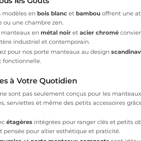
ous les Goûts
 modèles en
bois blanc
et
bambou
offrent une a
te ou une chambre zen.
e manteaux en
métal noir
et
acier chromé
convien
tère industriel et contemporain.
ez pour nos porte manteaux au design
scandina
 fonctionnelle.
es à Votre Quotidien
e sont pas seulement conçus pour les manteaux et
, serviettes et même des petits accessoires grâc
ec
étagères
intégrées pour ranger clés et petits o
pensée pour allier esthétique et praticité.