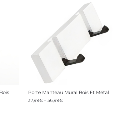
Bois
Porte Manteau Mural Bois Et Métal
37,99
€
–
56,99
€
Ce
produit
a
plusieurs