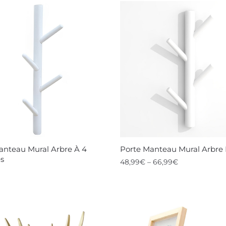
anteau Mural Arbre À 4
Porte Manteau Mural Arbre 
s
48,99
€
–
66,99
€
Ce
produit
t
a
plusieurs