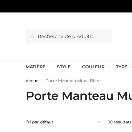
Sauter
Skip
à
to
la
content
navigation
Recherche
Recherche
pour :
MATIÈRE
STYLE
COULEUR
TYPE
Accueil
Porte Manteau Mural Blanc
/
Porte Manteau Mu
10 résultats