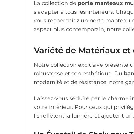
option
La collection de
porte manteaux mu
peuvent
peuve
s’adapter à tous les intérieurs. Cha
être
être
vous recherchiez un porte manteau 
choisies
choisi
aspect plus contemporain, notre coll
sur
sur
la
la
Variété de Matériaux et 
page
page
du
du
Notre collection exclusive présente u
produit
produi
robustesse et son esthétique. Du
bam
modernité et de résistance, notre ga
Laissez-vous séduire par le charme 
votre intérieur. Pour ceux qui privil
Ils reflètent la lumière et ajoutent u