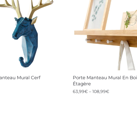
urs
variations.
ons.
Les
options
s
peuvent
nt
être
choisies
es
sur
la
anteau Mural Cerf
Porte Manteau Mural En Boi
page
Étagère
du
63,99
€
–
108,99
€
produit
t
Ce
t
produit
a
urs
plusieurs
ons.