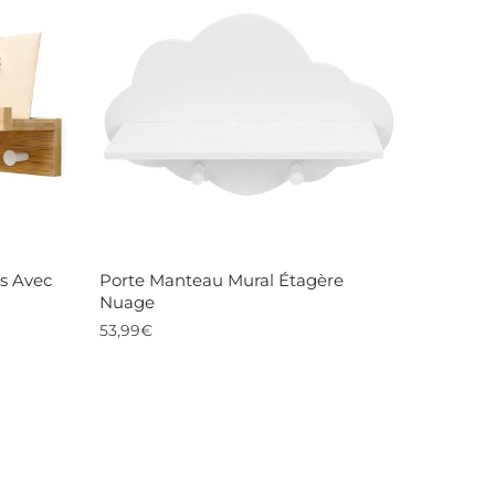
variations.
Les
options
peuvent
être
choisies
sur
la
s Avec
Porte Manteau Mural Étagère
page
Nuage
du
53,99
€
produit