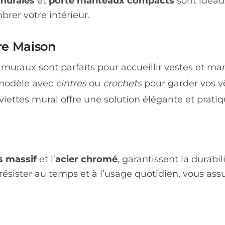
murales
et
porte manteaux compacts
sont idéaux
rer votre intérieur.
re Maison
raux sont parfaits pour accueillir vestes et man
modèle avec
cintres
ou
crochets
pour garder vos v
iettes mural offre une solution élégante et pratiq
s massif
et l’
acier chromé
, garantissent la durabi
ister au temps et à l’usage quotidien, vous assu