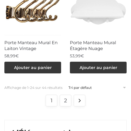
Les
Les
options
options
peuvent
peuvent
être
être
choisies
choisies
Porte Manteau Mural En
Porte Manteau Mural
sur
sur
Laiton Vintage
Étagère Nuage
la
la
58,99
€
53,99
€
page
page
Ajouter au panier
Ajouter au panier
du
du
produit
produit
Affichage de 1–24 sur 44 résultats
1
2