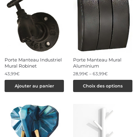
Porte Manteau Industriel
Porte Manteau Mural
Mural Robinet
Aluminium
43,99
€
28,99
€
–
63,99
€
Ce
Ajouter au panier
Choix des options
produit
a
plusieurs
variations.
Les