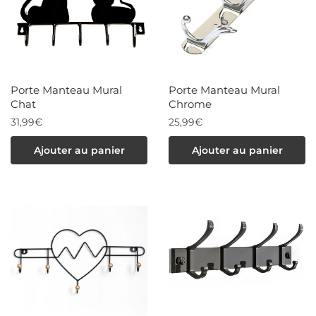
options
options
peuvent
peuvent
être
être
choisies
choisies
sur
Porte Manteau Mural
Porte Manteau Mural
sur
la
Chat
Chrome
la
31,99
€
page
25,99
€
page
du
Ajouter au panier
Ajouter au panier
du
produit
produit