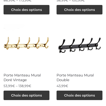
88,99
€
–
173,99
€
58,99
€
–
100,99
€
page
page
Ce
Ce
Choix des options
Choix des options
du
du
produit
produit
produit
produit
a
a
plusieurs
plusieurs
variations.
variations.
Les
Les
options
options
peuvent
peuvent
être
être
choisies
choisies
Porte Manteau Mural
Porte Manteau Mural
sur
sur
Doré Vintage
Double
la
la
53,99
€
–
138,99
€
43,99
€
page
page
Ce
Ce
Choix des options
Choix des options
du
du
produit
produit
produit
produit