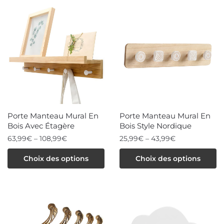
a
a
plusieurs
plusieurs
variations.
variations.
Les
Les
options
options
peuvent
peuvent
être
être
choisies
choisies
Porte Manteau Mural En
Porte Manteau Mural En
sur
sur
Bois Avec Étagère
Bois Style Nordique
la
la
63,99
€
–
108,99
€
25,99
€
–
43,99
€
page
page
Ce
Ce
Choix des options
Choix des options
du
du
produit
produit
produit
produit
a
a
plusieurs
plusieurs
variations.
variations.