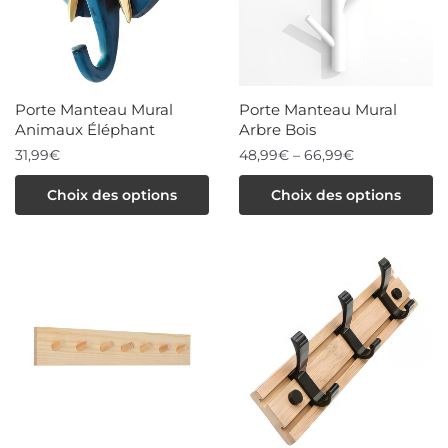
options
peuvent
être
choisies
Porte Manteau Mural
Porte Manteau Mural
sur
Animaux Éléphant
Arbre Bois
la
31,99
€
48,99
€
–
66,99
€
page
Ce
Ce
Choix des options
Choix des options
du
produit
produit
produit
a
a
plusieurs
plusieurs
variations.
variations.
Les
Les
options
options
peuvent
peuvent
être
être