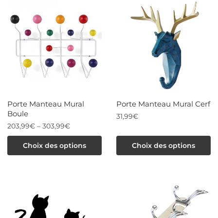
plusieurs
variations.
Les
options
peuvent
être
choisies
Porte Manteau Mural
Porte Manteau Mural Cerf
sur
Boule
31,99
€
la
203,99
€
–
303,99
€
Ce
page
Ce
Choix des options
Choix des options
produit
du
produit
a
produit
a
plusieurs
plusieurs
variations.
variations.
Les
Les