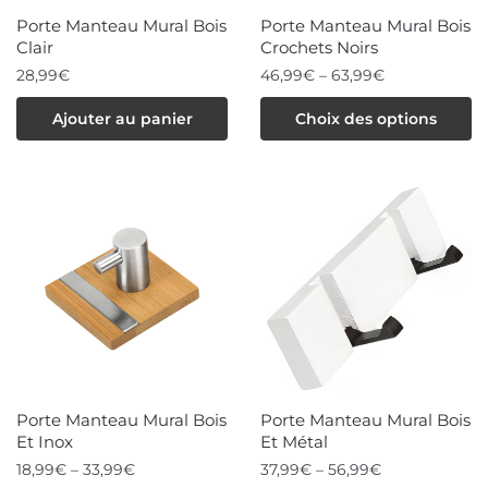
choisies
choisies
Porte Manteau Mural Bois
Porte Manteau Mural Bois
sur
sur
Clair
Crochets Noirs
la
la
28,99
€
46,99
€
–
63,99
€
page
page
Ce
Ajouter au panier
Choix des options
du
du
produit
produit
produit
a
plusieurs
variations.
Les
options
peuvent
être
choisies
Porte Manteau Mural Bois
Porte Manteau Mural Bois
sur
Et Inox
Et Métal
la
18,99
€
–
33,99
€
37,99
€
–
56,99
€