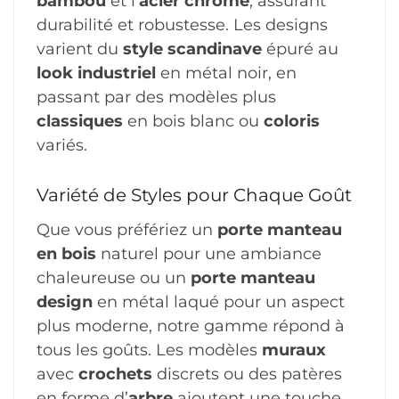
bambou
et l’
acier chromé
, assurant
durabilité et robustesse. Les designs
varient du
style scandinave
épuré au
look industriel
en métal noir, en
passant par des modèles plus
classiques
en bois blanc ou
coloris
variés.
Variété de Styles pour Chaque Goût
Que vous préfériez un
porte manteau
en bois
naturel pour une ambiance
chaleureuse ou un
porte manteau
design
en métal laqué pour un aspect
plus moderne, notre gamme répond à
tous les goûts. Les modèles
muraux
avec
crochets
discrets ou des patères
en forme d’
arbre
ajoutent une touche