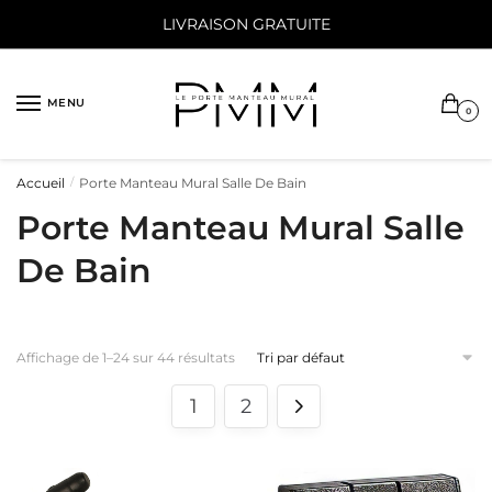
Sauter
Skip
LIVRAISON GRATUITE
à
to
la
content
navigation
MENU
0
Accueil
Porte Manteau Mural Salle De Bain
/
Porte Manteau Mural Salle
De Bain
Affichage de 1–24 sur 44 résultats
1
2