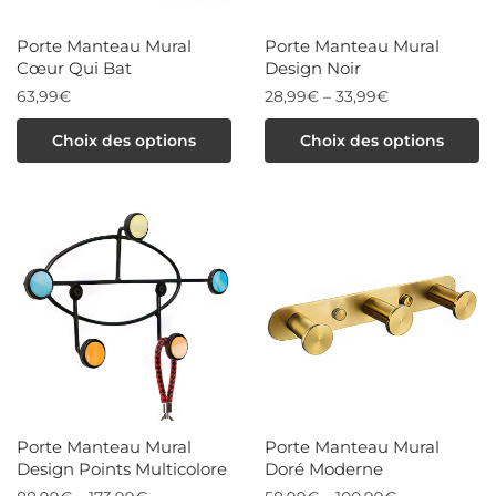
Porte Manteau Mural
Porte Manteau Mural
Cœur Qui Bat
Design Noir
63,99
€
28,99
€
–
33,99
€
Ce
Ce
Choix des options
Choix des options
produit
produit
a
a
plusieurs
plusieurs
variations.
variations.
Les
Les
options
options
peuvent
peuvent
être
être
choisies
choisies
Porte Manteau Mural
Porte Manteau Mural
sur
sur
Design Points Multicolore
Doré Moderne
la
la