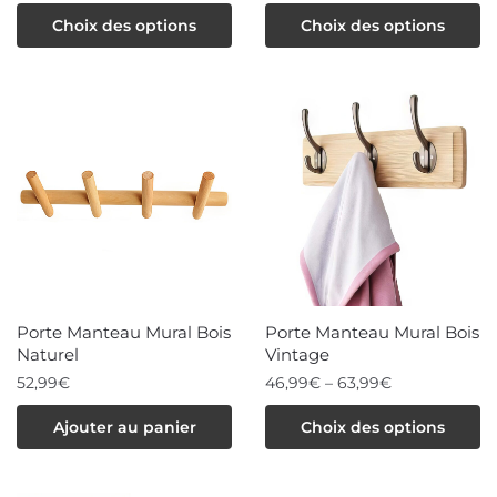
page
Ce
Ce
Choix des options
Choix des options
du
produit
produit
produit
a
a
plusieurs
plusieurs
variations.
variations.
Les
Les
options
options
peuvent
peuvent
être
être
choisies
choisies
Porte Manteau Mural Bois
Porte Manteau Mural Bois
sur
sur
Naturel
Vintage
la
la
52,99
€
46,99
€
–
63,99
€
page
page
Ce
Ajouter au panier
Choix des options
du
du
produit
produit
produit
a