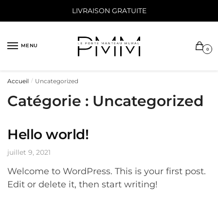
Sauter
Skip
LIVRAISON GRATUITE
à
to
la
content
navigation
MENU
0
Accueil
Uncategorized
/
Catégorie :
Uncategorized
Hello world!
juillet 9, 2021
Welcome to WordPress. This is your first post.
Edit or delete it, then start writing!