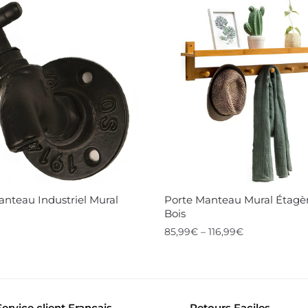
anteau Industriel Mural
Porte Manteau Mural Étagè
Bois
85,99
€
–
116,99
€
Ce
produit
a
Service client Français
Retours Faciles