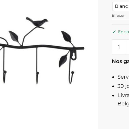
Blanc
Effacer
En st
quanti
de
Porte
Nos ga
Mante
Mural
Serv
Métal
30 j
Oiseau
Livr
Belg