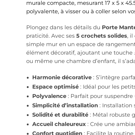
murale compacte, mesurant 17 x 5 x 45.5 c
polyvalente, à visser ou à coller selon v
Plongez dans les détails du
Porte Mant
praticité. Avec ses
5 crochets solides
, 
simple mur en un espace de rangement 
élément décoratif, ajoutant une touche
ou même une chambre d’enfant, il s’adap
Harmonie décorative
: S’intègre parf
Espace optimisé
: Idéal pour les pet
Polyvalence
: Parfait pour suspendre 
Simplicité d’installation
: Installation
Solidité et durabilité
: Métal robuste g
Accueil chaleureux
: Crée une ambian
Confort quotidien
: Facilite la routi