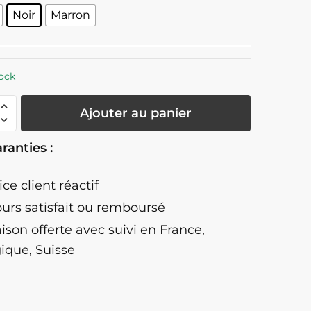
Noir
Marron
ock
té
Ajouter au panier
ranties :
au
ice client réactif
ours satisfait ou remboursé
aison offerte
avec suivi en France,
ique, Suisse