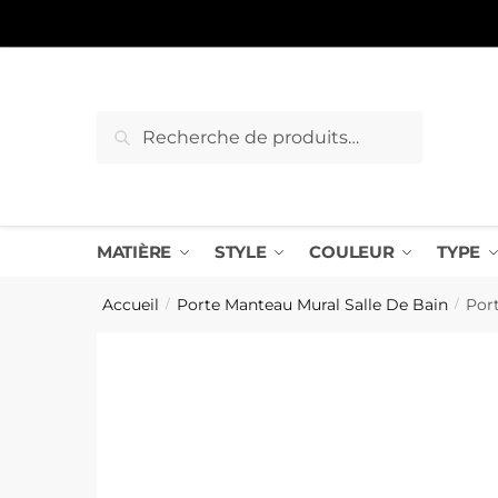
Sauter
Skip
à
to
la
content
navigation
Recherche
Recherche
pour :
MATIÈRE
STYLE
COULEUR
TYPE
Accueil
Porte Manteau Mural Salle De Bain
Por
/
/