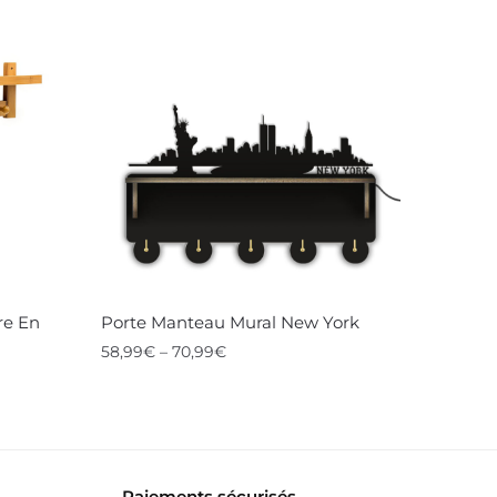
re En
Porte Manteau Mural New York
58,99
€
–
70,99
€
Ce
produit
a
plusieurs
Paiements sécurisés