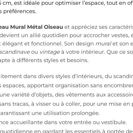
m, est idéale pour optimiser l’espace, tout en offr
os préférences.
eau Mural Métal Oiseau
et appréciez ses caractéri
il devient un allié quotidien pour accrocher vestes
élégant et fonctionnel. Son design
mural
et son 
scandinave
ou
vintage
à votre intérieur. Que ce so
te à différents styles et besoins.
aitement dans divers styles d’intérieurs, du scand
its espaces, apportant organisation sans encombr
une variété d’objets, des vêtements aux accessoir
 sans tracas, à visser ou à coller, pour une mise en 
arantissant une utilisation prolongée.
ce accueillante dans votre entrée ou vestibule.
ne quotidienne en gardant les essentiels à portée d