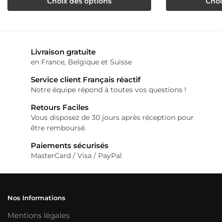
Choix des options
Choi
produit
produit
a
a
plusieurs
plusieurs
Livraison gratuite
variations.
variations.
en France, Belgique et Suisse
Les
Les
Service client Français réactif
options
options
Notre équipe répond à toutes vos questions !
peuvent
peuvent
Retours Faciles
être
être
Vous disposez de 30 jours après réception pour
choisies
être remboursé.
choisies
sur
sur
Paiements sécurisés
MasterCard / Visa / PayPal
la
la
page
page
du
du
Nos Informations
produit
produit
Mentions légales