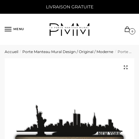
Sauter
Skip
LIVRAISON GRATUITE
à
to
la
content
navigation
MENU
0
Accueil
Porte Manteau Mural Design / Original / Moderne
Porte Manteau Mural New York
/
/