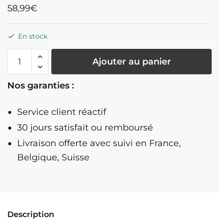
58,99
€
En stock
quantité
Ajouter au panier
de
Porte
Nos garanties :
Manteau
Mural
Service client réactif
New
York
30 jours satisfait ou remboursé
Livraison offerte
avec suivi en France,
Belgique, Suisse
Description