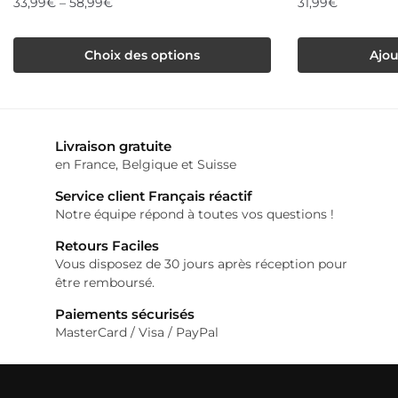
33,99
€
–
58,99
€
31,99
€
Ce
Choix des options
Ajou
produit
a
plusieurs
variations.
Livraison gratuite
Les
en France, Belgique et Suisse
options
Service client Français réactif
peuvent
Notre équipe répond à toutes vos questions !
être
Retours Faciles
Vous disposez de 30 jours après réception pour
choisies
être remboursé.
sur
Paiements sécurisés
la
MasterCard / Visa / PayPal
page
du
produit