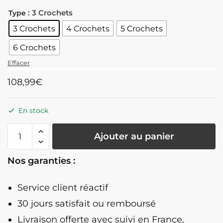
: 3 Crochets
Type
3 Crochets
4 Crochets
5 Crochets
6 Crochets
Effacer
108,99
€
En stock
quantité
Ajouter au panier
de
Porte
Nos garanties :
Manteau
Mural
Service client réactif
Vertical
Design
30 jours satisfait ou remboursé
Livraison offerte
avec suivi en France,