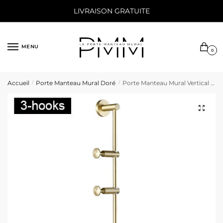
Sauter
Skip
LIVRAISON GRATUITE
à
to
la
content
navigation
MENU
0
Accueil
Porte Manteau Mural Doré
Porte Manteau Mural Vertical Design
/
/