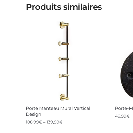
Produits similaires
Porte Manteau Mural Vertical
Porte-M
Design
46,99
€
108,99
€
–
139,99
€
Ce