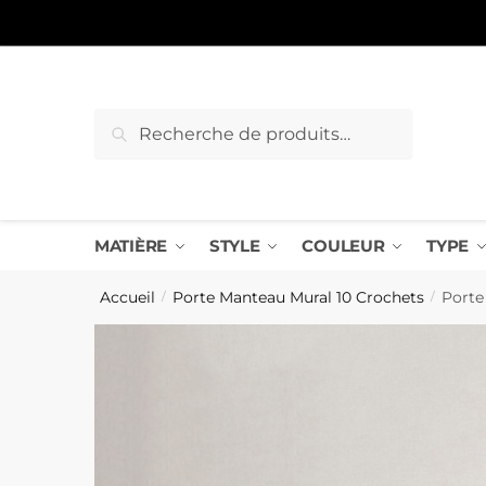
Sauter
Skip
à
to
la
content
navigation
Recherche
Recherche
pour :
MATIÈRE
STYLE
COULEUR
TYPE
Accueil
Porte Manteau Mural 10 Crochets
Porte
/
/