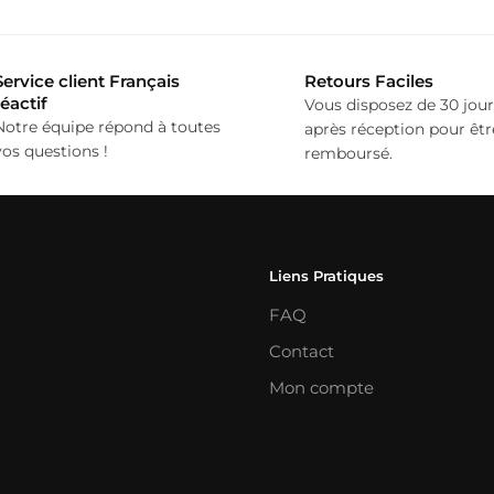
Service client Français
Retours Faciles
réactif
Vous disposez de 30 jour
Notre équipe répond à toutes
après réception pour êtr
vos questions !
remboursé.
Liens Pratiques
FAQ
Contact
Mon compte