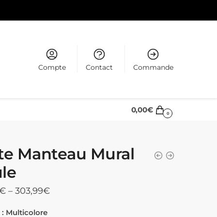
Compte
Contact
Commande
0,00
€
0
te Manteau Mural
le
€
–
303,99
€
: Multicolore