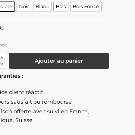
olore
Noir
Blanc
Bois
Bois Foncé
€
ock
té
Ajouter au panier
ranties :
au
ice client réactif
ours satisfait ou remboursé
aison offerte
avec suivi en France,
ique, Suisse