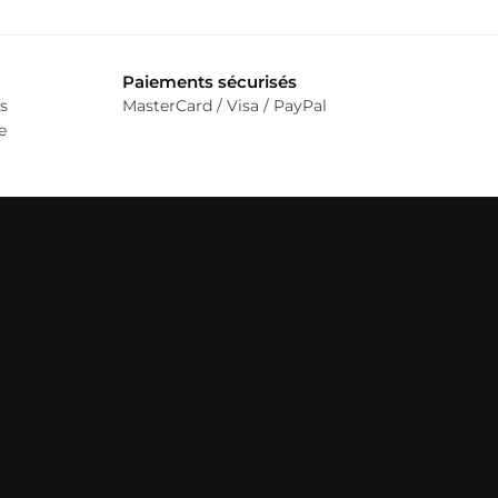
Paiements sécurisés
s
MasterCard / Visa / PayPal
e